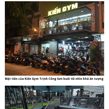
Mặt tiền của Kiến Gym Trịnh Công Sơn buổi tối nhìn khá ấn tượng