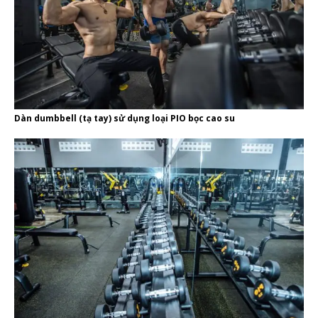
Dàn dumbbell (tạ tay) sử dụng loại PIO bọc cao su