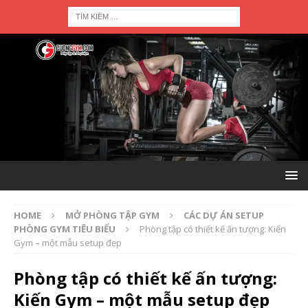
HOME
MỞ PHÒNG TẬP GYM
CÁC DỰ ÁN SETUP
PHÒNG GYM TIÊU BIỂU
Phòng tập có thiết kế ấn tượng: Kiến
Gym – một mẫu setup đẹp
Phòng tập có thiết kế ấn tượng:
Kiến Gym – một mẫu setup đẹp