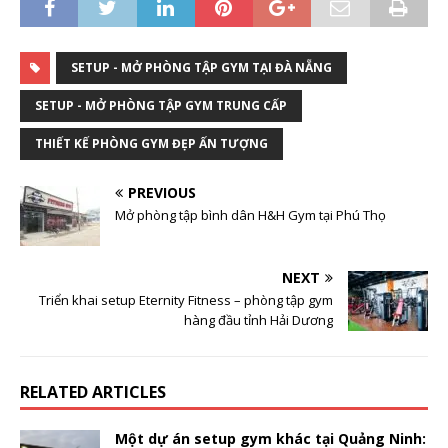
SETUP - MỞ PHÒNG TẬP GYM TẠI ĐÀ NẴNG
SETUP - MỞ PHÒNG TẬP GYM TRUNG CẤP
THIẾT KẾ PHÒNG GYM ĐẸP ẤN TƯỢNG
PREVIOUS
Mở phòng tập bình dân H&H Gym tại Phú Thọ
NEXT
Triển khai setup Eternity Fitness – phòng tập gym
hàng đầu tỉnh Hải Dương
RELATED ARTICLES
Một dự án setup gym khác tại Quảng Ninh: