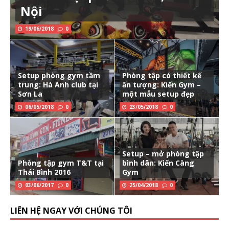
Nội
19/06/2018
0
Setup phòng gym tầm
Phòng tập có thiết kế
trung: Hà Anh club tại
ấn tượng: Kiến Gym –
Sơn La
một mẫu setup đẹp
06/05/2018
0
23/05/2018
0
Setup – mở phòng tập
Phòng tập gym T&T tại
bình dân: Kiến Càng
Thái Bình 2016
Gym
03/06/2017
0
25/04/2018
0
LIÊN HỆ NGAY VỚI CHÚNG TÔI