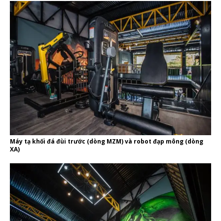
Máy tạ khối đá đùi trước (dòng MZM) và robot đạp mông (dòng
XA)