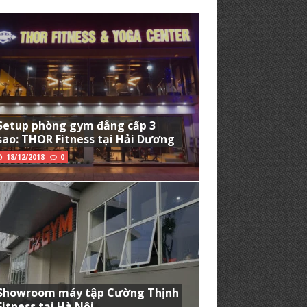
Setup phòng gym đẳng cấp 3
sao: THOR Fitness tại Hải Dương
18/12/2018
0
Showroom máy tập Cường Thịnh
Fitness tại Hà Nội