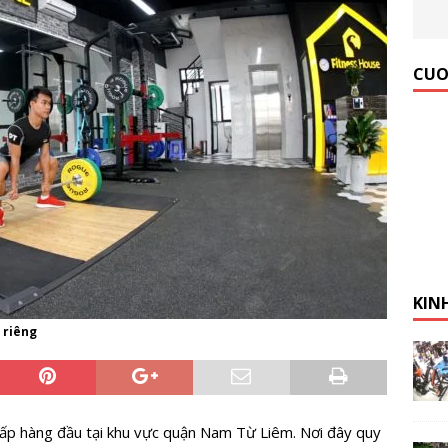
 Gym Hiệu Quả】Hướng dẫn từ A đến Z
KINH NGHIỆM MỞ
CUO
KIN
 riêng
cấp hàng đầu tại khu vực quận Nam Từ Liêm. Nơi đây quy