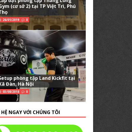
Lắp đặt phòng tập Thăng Long
Gym (cơ sở 2) tại TP Việt Trì, Phú
Thọ
26/01/2019
0
Setup phòng tập Land Kickfit tại
Xã Đàn, Hà Nội
03/08/2018
0
N HỆ NGAY VỚI CHÚNG TÔI