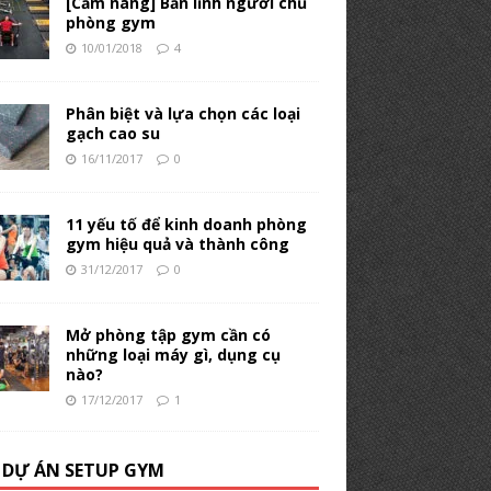
[Cẩm nang] Bản lĩnh người chủ
phòng gym
10/01/2018
4
Phân biệt và lựa chọn các loại
gạch cao su
16/11/2017
0
11 yếu tố để kinh doanh phòng
gym hiệu quả và thành công
31/12/2017
0
Mở phòng tập gym cần có
những loại máy gì, dụng cụ
nào?
17/12/2017
1
 DỰ ÁN SETUP GYM