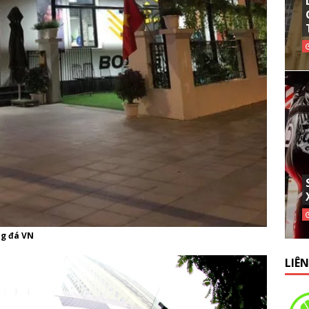
ng đá VN
LIÊ