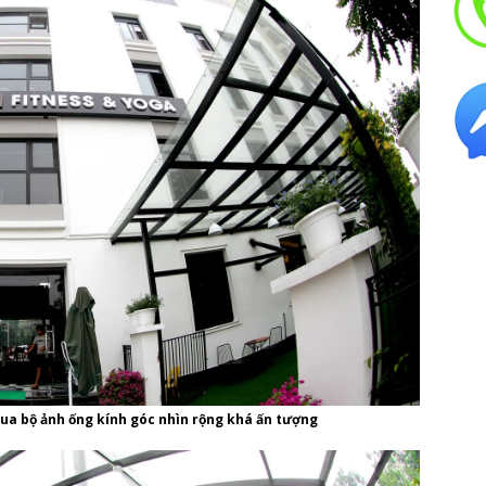
ua bộ ảnh ống kính góc nhìn rộng khá ấn tượng