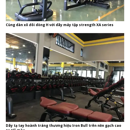
Cùng dàn xô đôi dòng H với dãy máy tập strength XA series
Dãy tạ tay hoành tráng thương hiệu Iron Bull trên nền gạch cao