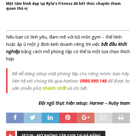
Một tấm hình đẹp tại Ryla’s Fitness để kết thúc chuyến tham
quan thú vị
Nếu bạn có tình yêu, đam mê với bộ môn gym – thể hình
hoặc ấp ủ một ý định kinh doanh riêng thì việc
bắt đầu khởi
nghiệp
bằng cách mở phòng tập có thể là một lựa chọn thích
hợp.
Để dễ dàng setup một phòng tập cho riêng mình: bạn hãy
liên hệ với chúng tôi qua hotline:
0989.999.148
để được
tư
vấn (miễn phí)
nhanh nhất
và chi tiết.
Đội ngũ thực hiện setup: Hariver – Ruby team
SETUP - MỞ PHÒNG TẬP GYM TẠI ĐÀ NẴNG