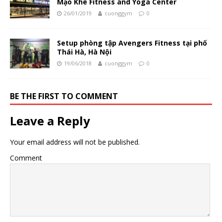
Mạo Khê Fitness and Yoga Center
26/01/2019
cuonggym
0
Setup phòng tập Avengers Fitness tại phố
Thái Hà, Hà Nội
19/06/2018
cuonggym
0
BE THE FIRST TO COMMENT
Leave a Reply
Your email address will not be published.
Comment