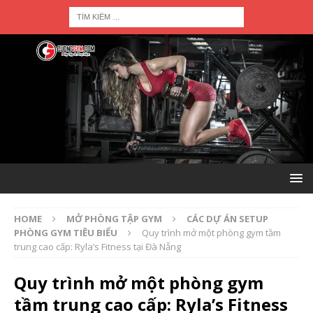
HOME
MỞ PHÒNG TẬP GYM
CÁC DỰ ÁN SETUP
PHÒNG GYM TIÊU BIỂU
Quy trình mở một phòng gym tầm
trung cao cấp: Ryla’s Fitness tại Đà Nẵng
Quy trình mở một phòng gym
tầm trung cao cấp: Ryla’s Fitness